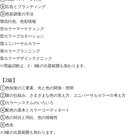
⑧広告とブランディング
⑨色彩調査の手法
⑩流行色、色彩情報
⑪カラーマーケティング
⑫カラープロモーション
⑬ユニバーサルカラー
⑭カラープランニング
⑮カラーデザインテクニック
※理論試験は、2・3級の出題範囲も加わります。
【2級】
①色知覚の三要素、光と色の関係・照明
②眼の仕組み、さまざまな色の見え方、ユニバーサルカラーの考え方
③カラーシステムのいろいろ
④配色の基本とカラーコーディネート
⑤色の対比と同比、色の情報性
⑥色名
※3級の出題範囲も加わります。