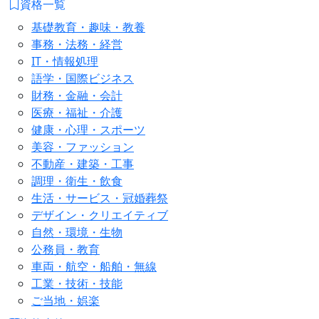
資格一覧
基礎教育・趣味・教養
事務・法務・経営
IT・情報処理
語学・国際ビジネス
財務・金融・会計
医療・福祉・介護
健康・心理・スポーツ
美容・ファッション
不動産・建築・工事
調理・衛生・飲食
生活・サービス・冠婚葬祭
デザイン・クリエイティブ
自然・環境・生物
公務員・教育
車両・航空・船舶・無線
工業・技術・技能
ご当地・娯楽