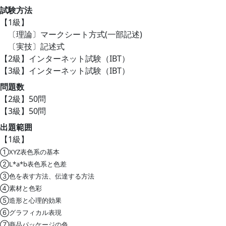
試験方法
【1級】
〔理論〕マークシート方式(一部記述)
〔実技〕記述式
【2級】インターネット試験（IBT）
【3級】インターネット試験（IBT）
問題数
【2級】50問
【3級】50問
出題範囲
【1級】
①XYZ表色系の基本
②L*a*b表色系と色差
③色を表す方法、伝達する方法
④素材と色彩
⑤造形と心理的効果
⑥グラフィカル表現
⑦商品パッケージの色