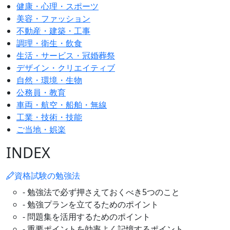
健康・心理・スポーツ
美容・ファッション
不動産・建築・工事
調理・衛生・飲食
生活・サービス・冠婚葬祭
デザイン・クリエイティブ
自然・環境・生物
公務員・教育
車両・航空・船舶・無線
工業・技術・技能
ご当地・娯楽
INDEX
資格試験の勉強法
- 勉強法で必ず押さえておくべき5つのこと
- 勉強プランを立てるためのポイント
- 問題集を活用するためのポイント
- 重要ポイントを効率よく記憶するポイント