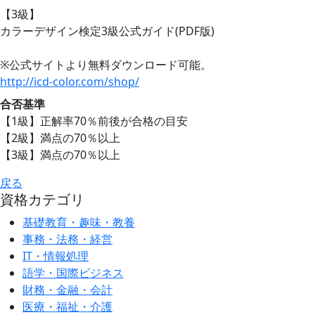
【3級】
カラーデザイン検定3級公式ガイド(PDF版)
※公式サイトより無料ダウンロード可能。
http://icd-color.com/shop/
合否基準
【1級】正解率70％前後が合格の目安
【2級】満点の70％以上
【3級】満点の70％以上
戻る
資格カテゴリ
基礎教育・趣味・教養
事務・法務・経営
IT・情報処理
語学・国際ビジネス
財務・金融・会計
医療・福祉・介護