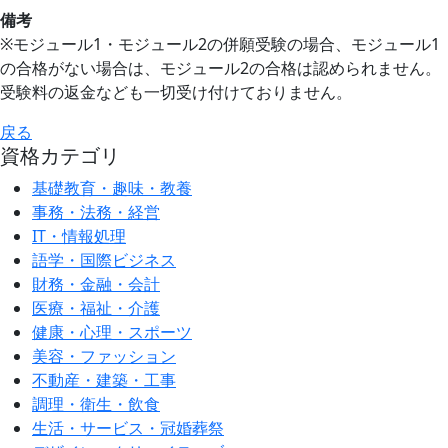
備考
※モジュール1・モジュール2の併願受験の場合、モジュール1
の合格がない場合は、モジュール2の合格は認められません。
受験料の返金なども一切受け付けておりません。
戻る
資格カテゴリ
基礎教育・趣味・教養
事務・法務・経営
IT・情報処理
語学・国際ビジネス
財務・金融・会計
医療・福祉・介護
健康・心理・スポーツ
美容・ファッション
不動産・建築・工事
調理・衛生・飲食
生活・サービス・冠婚葬祭