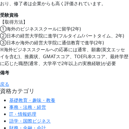
おり、修了者は企業からも高く評価されています。
受験資格
【取得方法】
①海外のビジネススクールに留学(2年)
②日本の経営大学院に進学(フルタイム/パートタイム、2年)
③日本か海外の経営大学院に通信教育で進学(2年)
※海外ビジネススクールへの応募には通常、願書(英文エッセ
イを含む)、推薦状、GMATスコア、TOEFL®スコア、最終学歴
に応じた職歴(通常、大学卒で2年以上の実務経験)が必要
備考
戻る
資格カテゴリ
基礎教育・趣味・教養
事務・法務・経営
IT・情報処理
語学・国際ビジネス
財務・金融・会計