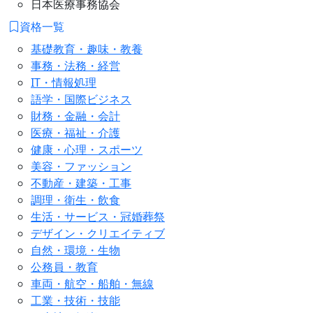
日本医療事務協会
資格一覧
基礎教育・趣味・教養
事務・法務・経営
IT・情報処理
語学・国際ビジネス
財務・金融・会計
医療・福祉・介護
健康・心理・スポーツ
美容・ファッション
不動産・建築・工事
調理・衛生・飲食
生活・サービス・冠婚葬祭
デザイン・クリエイティブ
自然・環境・生物
公務員・教育
車両・航空・船舶・無線
工業・技術・技能