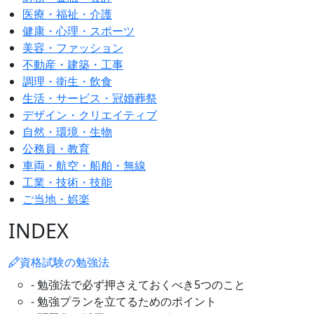
医療・福祉・介護
健康・心理・スポーツ
美容・ファッション
不動産・建築・工事
調理・衛生・飲食
生活・サービス・冠婚葬祭
デザイン・クリエイティブ
自然・環境・生物
公務員・教育
車両・航空・船舶・無線
工業・技術・技能
ご当地・娯楽
INDEX
資格試験の勉強法
- 勉強法で必ず押さえておくべき5つのこと
- 勉強プランを立てるためのポイント