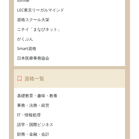
formie
LEC東京リーガルマインド
資格スクール大栄
ニチイ「まなびネット」
がくぶん
Smart資格
日本医療事務協会
資格一覧
基礎教育・趣味・教養
事務・法務・経営
IT・情報処理
語学・国際ビジネス
財務・金融・会計