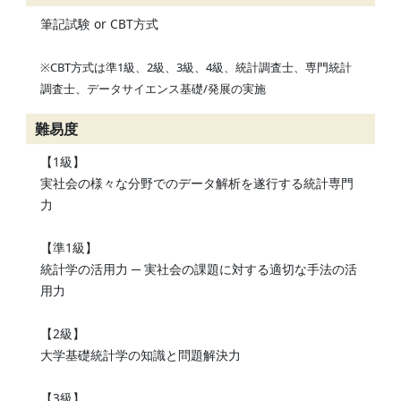
筆記試験 or CBT方式
※CBT方式は準1級、2級、3級、4級、統計調査士、専門統計
調査士、データサイエンス基礎/発展の実施
難易度
【1級】
実社会の様々な分野でのデータ解析を遂行する統計専門
力
【準1級】
統計学の活用力 ─ 実社会の課題に対する適切な手法の活
用力
【2級】
大学基礎統計学の知識と問題解決力
【3級】